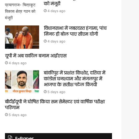
को मंजूरी
4 days ago
विधानसभा में जबरदस्त हंगामा, पांच
मिनट ही बोल पाए सीएम योगी
4 days ago
यूपी में अब वकील बनाम आईएएस
4 days ago
बांकीपुर में प्रशांत किशोर, दतिया में
कांग्रेस घनश्याम और मंजलपुर में
भाजपा के सतीश पटेल विजयी
5 days ago
बीटीईयूपी ने घोषित किया सम सेमेस्टर एवं वार्षिक परीक्षा
परिणाम
5 days ago
E-Paper