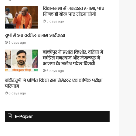
विधानसभा में जबरदस्त हंगामा, पांच
मिनट ही बोल पाए सीएम योगी
5 days ago
यूपी में अब वकील बनाम आईएएस
5 days ago
बांकीपुर में प्रशांत किशोर, दतिया में
कांग्रेस घनश्याम और मंजलपुर में
भाजपा के सतीश पटेल विजयी
6 days ago
बीटीईयूपी ने घोषित किया सम सेमेस्टर एवं वार्षिक परीक्षा
परिणाम
6 days ago
E-Paper