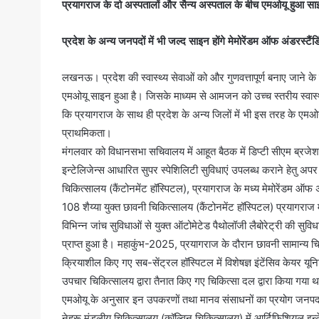
प्रयागराज के दो अस्पतालों और सैन्य अस्पताल के बीच एमओयू हुआ स
प्रदेश के अन्य जनपदों में भी जल्द साइन होंगे मेमोरेंडम ऑफ अंडरस्टैंडि
लखनऊ। प्रदेश की स्वास्थ्य सेवाओं को और गुणवत्तापूर्ण बनाए जाने क
एमओयू साइन हुआ है। जिसके माध्यम से आमजन को उच्च स्तरीय स्वास्थ्य 
कि प्रयागराज के साथ ही प्रदेश के अन्य जिलों में भी इस तरह के एमओयू 
प्राथमिकता।
मंगलवार को विधानसभा सचिवालय में आहूत बैठक में डिप्टी सीएम ब्रजेश
इन्टेलिजेन्स आधारित सुपर स्पेशिलिटी सुविधाएं उपलब्ध कराने हेतु अपर
चिकित्सालय (कैंटोनमेंट हॉस्पिटल), प्रयागराज के मध्य मेमोरेंडम ऑफ अंड
108 शैय्या युक्त छावनी चिकित्सालय (कैंटोनमेंट हॉस्पिटल) प्रयागराज मे
विभिन्न जांच सुविधाओं से युक्त ऑटोमेटेड पैथोलॉजी लैबोरेट्री की सुवि
प्राप्त हुआ है। महाकुंभ-2025, प्रयागराज के दौरान छावनी सामान्य चिकित
क्रियाशील किए गए सब-सेंट्रल हॉस्पिटल में विशेषज्ञ इंटेंसिव केयर यू
उपचार चिकित्सालय द्वारा तैनात किए गए चिकित्सा दल द्वारा किया गया 
एमओयू के अनुसार इन उपकरणों तथा मानव संसाधनों का प्रयोग जनपद प
नेहरू मंडलीय चिकित्सालय (कॉल्विन चिकित्सालय) में आर्टिफिशियल इन्टेल