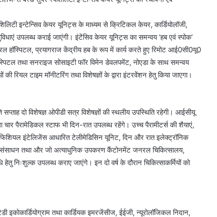
ेशिलिटी इन्टेन्सिव केयर यूनिट्स के माध्यम से क्रिटिकल केयर, कार्डियोलॉजी,
त सुविधाएं उपलब्ध कराई जाएंगी। इंटेंसिव केयर यूनिट्स का समन्वय ‘हब एवं स्पोक’
 हॉस्पिटल, प्रयागराज केंद्रीय हब के रूप में कार्य करते हुए रिमोट आई0सी0यू0
 हॉस्पिटल तथा सनराइज सोसाइटी फॉर विमेन डेवलपमेंट, नोएडा के साथ समन्वय
ं की रियल टाइम मॉनीटरिंग तथा विशेषज्ञों के द्वारा इंटरवेंशन हेतु किया जाएगा।
ि सप्ताह दो विशेषज्ञ ओपीडी सत्र विशेषज्ञों की स्थलीय उपस्थिति रहेगी। आईसीयू
 चार पैरामेडिकल स्टाफ भी दिन-रात उपलब्ध रहेंगे। उच्च पैरामीटर्स की शैयाएं,
्टिफिशियल इंटेलिजेंस आधारित टेलीमेडिसिन यूनिट, दिन और रात इलेक्ट्रॉनिक
नव संसाधन तथा और जो अत्याधुनिक उपकरण कैंटोनमेंट जनरल चिकित्सालय,
ि हेतु निःशुल्क उपलब्ध कराए जाएंगे। इन दो वर्ष के दौरान चिकित्साकर्मियों को
 2डी इकोकार्डियोग्राम तथा कार्डियक इमरजेंसीज, ईईजी, न्यूरोलॉजिकल निदान,