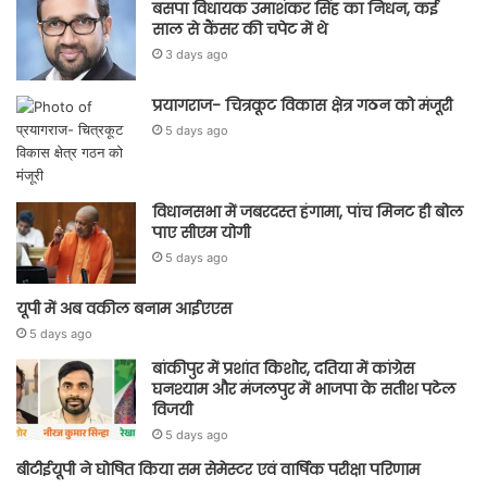
बसपा विधायक उमाशंकर सिंह का निधन, कई
साल से कैंसर की चपेट में थे
3 days ago
प्रयागराज- चित्रकूट विकास क्षेत्र गठन को मंजूरी
5 days ago
विधानसभा में जबरदस्त हंगामा, पांच मिनट ही बोल
पाए सीएम योगी
5 days ago
यूपी में अब वकील बनाम आईएएस
5 days ago
बांकीपुर में प्रशांत किशोर, दतिया में कांग्रेस
घनश्याम और मंजलपुर में भाजपा के सतीश पटेल
विजयी
5 days ago
बीटीईयूपी ने घोषित किया सम सेमेस्टर एवं वार्षिक परीक्षा परिणाम