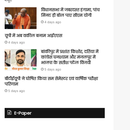
विधानसभा में जबरदस्त हंगामा, पांच
मिनट ही बोल पाए सीएम योगी
4 days ago
यूपी में अब वकील बनाम आईएएस
4 days ago
बांकीपुर में प्रशांत किशोर, दतिया में
कांग्रेस घनश्याम और मंजलपुर में
भाजपा के सतीश पटेल विजयी
5 days ago
बीटीईयूपी ने घोषित किया सम सेमेस्टर एवं वार्षिक परीक्षा
परिणाम
5 days ago
E-Paper