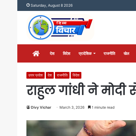
Saturday, August 8 2026
होम
देश
विदेश
प्रादेशिक
राजनीति
खेल
उत्तर प्रदेश
देश
राजनीति
विदेश
राहुल गांधी ने मोदी
Divy Vichar
March 3, 2026
1 minute read