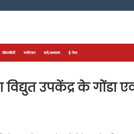
जीवनशैली
मनोरंजन
धर्म/अध्यात्म
ई-पेपर
द्युत उपकेंद्र के गोंडा ए