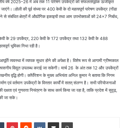
तीय वर्ष 2025–26 में अब तक 11 पारेषण उपकेंद्रों को सफलतापूर्वक ऊर्जीकृत
ंगे।।होली की पूर्व संध्या पर 400 केवी के दो महत्वपूर्ण पारेषण उपकेंद्र (गोंडा
ने से संबंधित क्षेत्रों में औद्योगिक इकाइयों तथा आम उपभोक्ताओं को 24×7 निर्बाध,
0 केवी के 29 उपकेंद्र, 220 केवी के 172 उपकेंद्र तथा 132 केवी के 488
हत्वपूर्ण भूमिका निभा रही है।
आपूर्ति व्यवस्था में व्यापक सुधार होने की अपेक्षा है। विशेष रूप से आगामी ग्रीष्मकाल
विश्वसनीय विद्युत उपलब्ध कराई जा सकेगी। मार्च 26 के अंत तक 12 और उपकेंद्रों
्लेखनीय वृद्धि होगी। कॉर्पोरेशन के मुख्य अभियंता अनिल कुमार ने बताया कि निगम
निर्माण एवं वर्तमान उपकेंद्रों के विस्तार कार्यों में सतत् संलग्न है। सभी परियोजनाओं
दक्षता एवं गुणवत्ता नियंत्रण के साथ कार्य किया जा रहा है, ताकि प्रदेश में सुदृढ़,
त की जा सके।
dIn
Tumblr
Pinterest
Reddit
VKontakte
Share via Email
Print