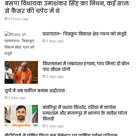
बसपा विधायक उमाशंकर सिंह का निधन, कई साल
से कैंसर की चपेट में थे
21 hours ago
प्रयागराज- चित्रकूट विकास क्षेत्र गठन को मंजूरी
2 days ago
विधानसभा में जबरदस्त हंगामा, पांच मिनट ही बोल
पाए सीएम योगी
2 days ago
यूपी में अब वकील बनाम आईएएस
2 days ago
बांकीपुर में प्रशांत किशोर, दतिया में कांग्रेस
घनश्याम और मंजलपुर में भाजपा के सतीश पटेल
विजयी
3 days ago
बीटीईयूपी ने घोषित किया सम सेमेस्टर एवं वार्षिक परीक्षा परिणाम