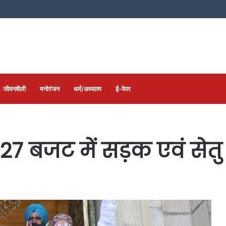
जीवनशैली
मनोरंजन
धर्म/अध्यात्म
ई-पेपर
027 बजट में सड़क एवं सेतु