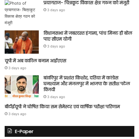
प्रयागराज- चित्रकूट विकास क्षेत्र गठन को मंजूरी
3 days ago
विधानसभा में जबरदस्त हंगामा, पांच मिनट ही बोल
पाए सीएम योगी
3 days ago
यूपी में अब वकील बनाम आईएएस
3 days ago
बांकीपुर में प्रशांत किशोर, दतिया में कांग्रेस
घनश्याम और मंजलपुर में भाजपा के सतीश पटेल
विजयी
3 days ago
बीटीईयूपी ने घोषित किया सम सेमेस्टर एवं वार्षिक परीक्षा परिणाम
3 days ago
E-Paper