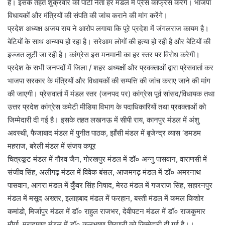
है। इसके तहत शुक्रवार को पार्टी नेता हर मंडल में प्रेस कांफ्रेंस करेंगे। भाजपा
विधायकों और मंत्रियों की संपति की जांच कराने की मांग करेंगे।
प्रदेश अध्यक्ष अजय राय ने आरोप लगाया कि पूरे प्रदेश में जंगलराज कायम है।
बेटियों के साथ अन्याय हो रहा है। सरेआम लोगों की हत्या हो रही है और बेटियों की
इज्जत लूटी जा रही है। कांग्रेस इस मनमानी का हर स्तर पर विरोध करेगी।
प्रदेश के सभी जनपदों में जिला / शहर अध्यक्षों और प्रवक्ताओं द्वारा प्रेसवार्ता कर
भाजपा सरकार के मंत्रियों और विधायकों की सम्पत्ति की जांच कराए जाने की मांग
की जाएगी। प्रेसवार्ता में मंडल स्तर (जनपद पर) कांग्रेस पूर्व सांसद/विधायक तथा
उत्तर प्रदेश कांग्रेस कमेटी मीडिया विभाग के पदाधिकारियों तथा प्रवक्ताओं को
जिम्मेदारी दी गई है। इसके तहत लखनऊ में सीपी राय, कानपुर मंडल में अंशु
अवस्थी, फैजाबाद मंडल में पुनीत पाठक, झाँसी मंडल में बृजेन्द्र व्यास ‘डमडम
महराज, बरेली मंडल में संजय कपूर
चित्रकूट मंडल में गौरव जैन, गोरखपुर मंडल में डॉ० अन्नु पासवान, वाराणसी में
संजीव सिंह, अलीगढ़ मंडल में विवेक बंसल, आजमगढ़ मंडल में डॉ० अमरनाथ
पासवान, आगरा मंडल में कुँवर सिंह निषाद, मेरठ मंडल में गजराज सिंह, सहारनपुर
मंडल में मसूद अख्तर, इलाहबाद मंडल में फरहान, बस्ती मंडल में कमल किशोर
कमांडो, मिर्जापुर मंडल में डॉ० राहुल राजभर, देवीपटन मंडल में डॉ० राजकुमार
मौर्या, मुरादाबाद मंडल में डॉ० कुलभूषण त्रिपाठी को जिम्मेदारी दी गई है।।