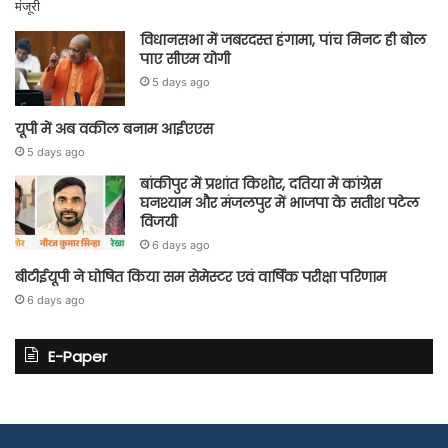
विधानसभा में जबरदस्त हंगामा, पांच मिनट ही बोल
पाए सीएम योगी
5 days ago
यूपी में अब वकील बनाम आईएएस
5 days ago
बांकीपुर में प्रशांत किशोर, दतिया में कांग्रेस
घनश्याम और मंजलपुर में भाजपा के सतीश पटेल
विजयी
6 days ago
बीटीईयूपी ने घोषित किया सम सेमेस्टर एवं वार्षिक परीक्षा परिणाम
6 days ago
E-Paper