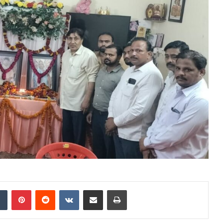
dIn
Tumblr
Pinterest
Reddit
VKontakte
Share via Email
Print