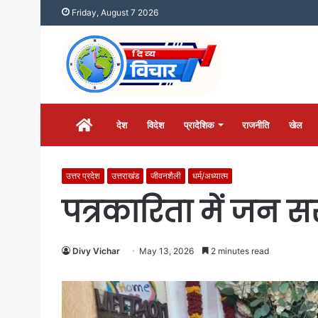
Friday, August 7 2026
होम
देश
विदेश
प्रादेशिक
राजनीति
खेल
उत्तर प्रदेश
उत्तराखंड
जीवनशैली
धर्म/अध्यात्म
पत्रकारिता में जन स
Divy Vichar
May 13, 2026
2 minutes read