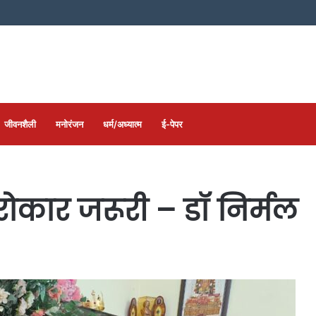
जीवनशैली
मनोरंजन
धर्म/अध्यात्म
ई-पेपर
रोकार जरूरी – डॉ निर्मल