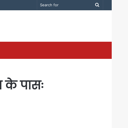
Search
for
ा के पासः