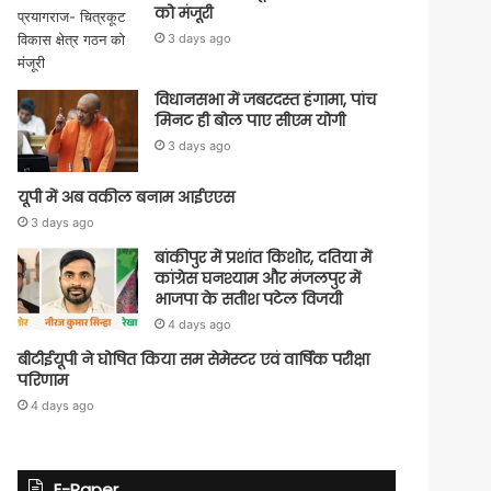
को मंजूरी
3 days ago
विधानसभा में जबरदस्त हंगामा, पांच
मिनट ही बोल पाए सीएम योगी
3 days ago
यूपी में अब वकील बनाम आईएएस
3 days ago
बांकीपुर में प्रशांत किशोर, दतिया में
कांग्रेस घनश्याम और मंजलपुर में
भाजपा के सतीश पटेल विजयी
4 days ago
बीटीईयूपी ने घोषित किया सम सेमेस्टर एवं वार्षिक परीक्षा
परिणाम
4 days ago
E-Paper